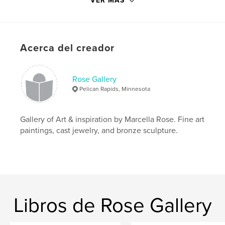
VER MÁS
Fecha de publicación:
mar. 02, 2020
Idioma
English
Palabras clave
,
,
,
Acerca del creador
Giclees
Oil Paintings
Marcella Rose
Fine Art
Rose Gallery
Pelican Rapids, Minnesota
Gallery of Art & inspiration by Marcella Rose. Fine art
paintings, cast jewelry, and bronze sculpture.
Libros de Rose Gallery