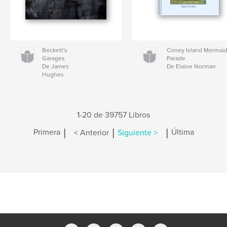
Beckett's
Coney Island Mermai
Garages
Parade
De James
De Elaine Norman
Hughes
1-20 de 39757 Libros
|
|
|
Primera
< Anterior
Siguiente >
Última