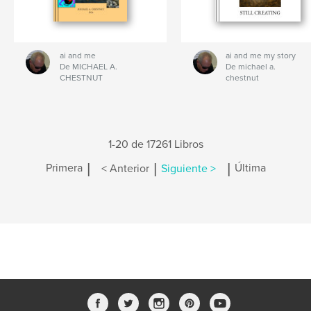
ai and me
ai and me my story
De MICHAEL A.
De michael a.
CHESTNUT
chestnut
1-20 de 17261 Libros
|
|
|
Primera
< Anterior
Siguiente >
Última