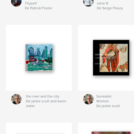
Thyself
série 9
De Patrick Foster
De Serge Fleury
the river and the city
Surrealist
De jackie scutt and karen
Women
slater
De jackie scutt