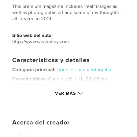
This premium magazine includes "real" images as
well as photographic art and some of my thoughts -
all created in 2019.
Sitio web del autor
http://www.saraharley.com
Características y detalles
Categoría principal:
Libros de arte y fotografía
Características:
Carta de EE. UU., 22×28 cm
N.º de páginas:
60
VER MÁS
Fecha de publicación:
nov. 09, 2019
Idioma
English
Palabras clave
,
,
,
Acerca del creador
photography
magazine
Sara Harley
SharleyStudio