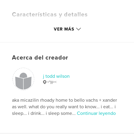
Características y detalles
Categoría principal:
Literatura y ficción
VER MÁS
Características:
15×23 cm
N.º de páginas:
272
Fecha de publicación:
jul. 15, 2018
Idioma
English
Acerca del creador
Palabras clave
,
,
,
,
cliche
legend
humor
vampire
j todd wilson
<")))><
,
,
,
writer
hacks
spoof
funny
aka micazilin rhoady home to bello vachs + xander
,
wilson
as well. what do you really want to know... i eat... i
sleep... i drink... i sleep some...
Continuar leyendo