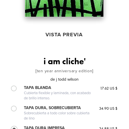
VISTA PREVIA
i am cliche'
[ten year anniversary edition]
de
j todd wilson
TAPA BLANDA
17.62 US $
Cubierta flexible y laminada, con acabado
de brillo intenso.
TAPA DURA, SOBRECUBIERTA
34.90 US $
Sobrecubierta a todo color sobre cubierta
de lino
TAPA DURA IMPRESA
34.88 US $