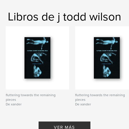
Libros de j todd wilson
fluttering towards the remaining
fluttering towards the remaining
pieces
pieces
De xander
De xander
VER MÁS