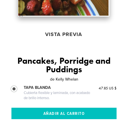
VISTA PREVIA
Pancakes, Porridge and
Puddings
de
Kelly Whelan
TAPA BLANDA
47.85 US $
Cubierta flexible y laminada, con acabado
de brillo intenso.