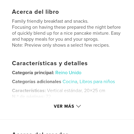
Acerca del libro
Family friendly breakfast and snacks.
Focusing on having these prepared the night before
of quickly blend up for a nice pancake mixture. Easy
and happy meals for you and your sprogs.
Note: Preview only shows a select few recipes.
Características y detalles
Categoría principal:
Reino Unido
Categorías adicionales
Cocina
,
Libros para niños
Características:
Vertical estándar, 20×25 cm
N.º de páginas:
72
ISBN
VER MÁS
Tapa blanda: 9781366637697
Fecha de publicación:
dic. 13, 2016
Idioma
English