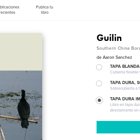
blicaciones
Publica tu
recientes
libro
Guilin
Southern China Bor
de
Aaron Sanchez
TAPA BLANDA
Cubierta flexible
TAPA DURA, 
Sobrecubierta a t
TAPA DURA I
Libro en tapa dur
directamente en e