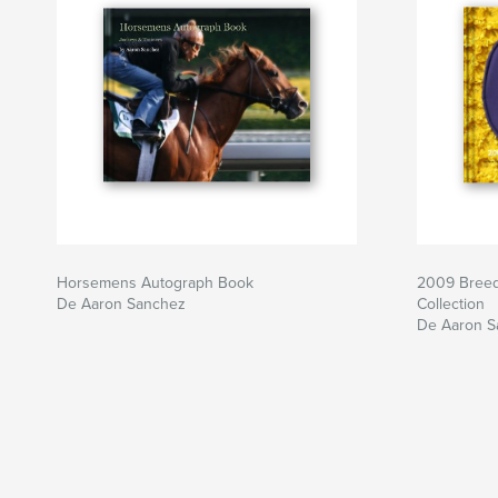
Horsemens Autograph Book
2009 Breed
De Aaron Sanchez
Collection
De Aaron S