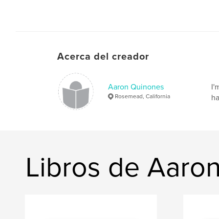
Acerca del creador
Aaron Quinones
I'
Rosemead, California
ha
Libros de Aaro