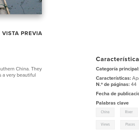
VISTA PREVIA
Característica
Southern China. They
Categoría principal
 a very beautiful
Características:
Ap
N.º de páginas:
44
Fecha de publicaci
Palabras clave
,
China
River
,
Views
Places