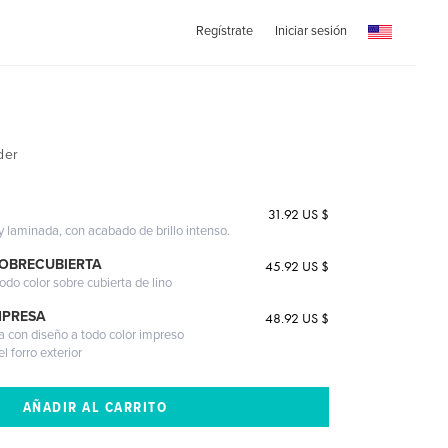
Regístrate
Iniciar sesión
der
31.92 US $
 y laminada, con acabado de brillo intenso.
SOBRECUBIERTA
45.92 US $
odo color sobre cubierta de lino
MPRESA
48.92 US $
a con diseño a todo color impreso
l forro exterior