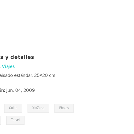
s y detalles
:
Viajes
aisado estándar, 25×20 cm
ón:
jun. 04, 2009
,
,
,
,
Guilin
XinZang
Photos
,
Travel