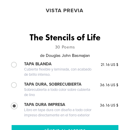
VISTA PREVIA
The Stencils of Life
30 Poems
de
Douglas John Basmajian
TAPA BLANDA
21.16 US $
Cubierta flexible y laminada, con acabado
de brillo intenso.
TAPA DURA, SOBRECUBIERTA
36.16 US $
Sobrecubierta a todo color sobre cubierta
de lino
TAPA DURA IMPRESA
36.16 US $
Libro en tapa dura con diseño a todo color
impreso directamente en el forro exterior