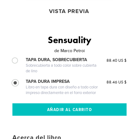
VISTA PREVIA
Sensuality
de
Marco Petroi
TAPA DURA, SOBRECUBIERTA
88.40 US $
Sobrecubierta a todo color sobre cubierta
de lino
TAPA DURA IMPRESA
88.46 US $
Libro en tapa dura con diseño a todo color
impreso directamente en el forro exterior
Acerca del libro