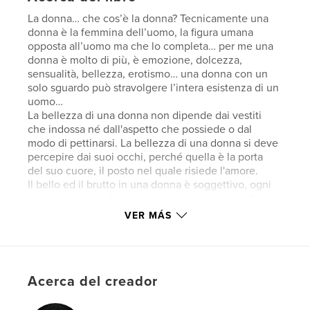
La donna… che cos’è la donna? Tecnicamente una
donna è la femmina dell’uomo, la figura umana
opposta all’uomo ma che lo completa… per me una
donna è molto di più, è emozione, dolcezza,
sensualità, bellezza, erotismo… una donna con un
solo sguardo può stravolgere l’intera esistenza di un
uomo…
La bellezza di una donna non dipende dai vestiti
che indossa né dall'aspetto che possiede o dal
modo di pettinarsi. La bellezza di una donna si deve
percepire dai suoi occhi, perché quella è la porta
del suo cuore, il posto nel quale risiede l'amore.
Il bello ed il brutto in una donna è soggettivo, ogni
lato, ogni forma del suo corpo racchiude un’infinità
di emozioni e sentimenti che solo loro sono in
VER MÁS
grado di regalare… un semplice sorriso regala un
brivido sulla pelle, uno sguardo di pochi instanti fa
battere profondamente il cuore, una carezza ti dona
gioia e speranza… un bacio ti fa innamorare
Acerca del creador
perdutamente….
La fotografia di glamour è per me tutto questo, deve
emozionare e regalare sensazioni positive a chi