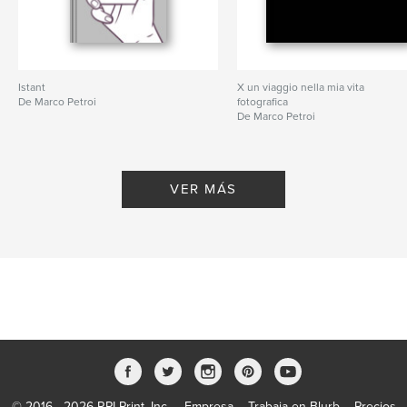
N.º de páginas:
114
ISBN
Tapa blanda: 9798210548276
Fecha de publicación:
nov. 14, 2015
Istant
X un viaggio nella mia vita
De Marco Petroi
fotografica
Idioma
Italian
De Marco Petroi
Palabras clave
,
,
sensuality
glamour
nude
VER MÁS
© 2016 - 2026 RPI Print, Inc.
Empresa
Trabaja en Blurb
Precios