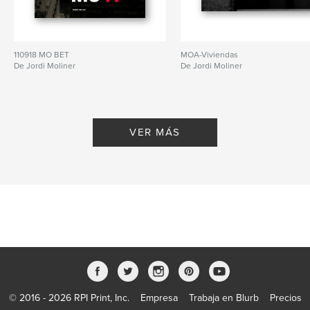
110918 MO BET
MOA-Viviendas
De Jordi Moliner
De Jordi Moliner
VER MÁS
© 2016 - 2026 RPI Print, Inc.
Empresa
Trabaja en Blurb
Precios