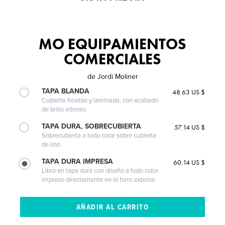
MO EQUIPAMIENTOS
COMERCIALES
de
Jordi Moliner
TAPA BLANDA
48.63 US $
Cubierta flexible y laminada, con acabado
de brillo intenso.
TAPA DURA, SOBRECUBIERTA
57.14 US $
Sobrecubierta a todo color sobre cubierta
de lino
TAPA DURA IMPRESA
60.14 US $
Libro en tapa dura con diseño a todo color
impreso directamente en el forro exterior