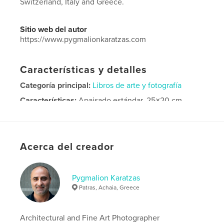
Switzerland, Italy and Greece.
Sitio web del autor
https://www.pygmalionkaratzas.com
Características y detalles
Categoría principal:
Libros de arte y fotografía
Características:
Apaisado estándar, 25×20 cm
N.º de páginas:
230
Fecha de publicación:
sep. 06, 2013
Idioma
English
Acerca del creador
Palabras clave
,
,
fineart
architecture
pygmalionkaratzas
Pygmalion Karatzas
Patras, Achaia, Greece
Architectural and Fine Art Photographer