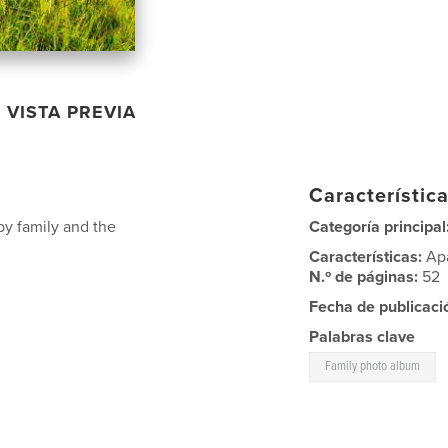
VISTA PREVIA
Característica
by family and the
Categoría principal
Características:
Ap
N.º de páginas:
52
Fecha de publicaci
Palabras clave
Family photo album