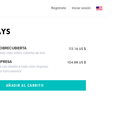
Regístrate
Iniciar sesión
AYS
SOBRECUBIERTA
113.16 US $
odo color sobre cubierta de lino
MPRESA
104.88 US $
a con diseño a todo color impreso
l forro exterior