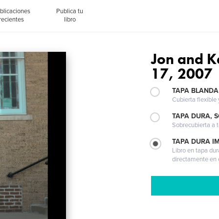
blicaciones
Publica tu
recientes
libro
Jon and 
17, 2007
TAPA BLANDA
Cubierta flexible
TAPA DURA, 
Sobrecubierta a t
TAPA DURA I
Libro en tapa dur
directamente en e