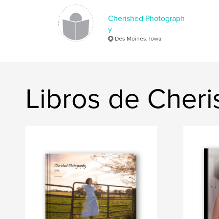
Cherished Photograph
y
Des Moines, Iowa
Libros de Cher