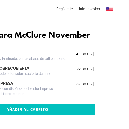
Regístrate
Iniciar sesión
Kara McClure November
45.88 US $
 y laminada, con acabado de brillo intenso.
SOBRECUBIERTA
59.88 US $
odo color sobre cubierta de lino
MPRESA
62.88 US $
a con diseño a todo color impreso
l forro exterior