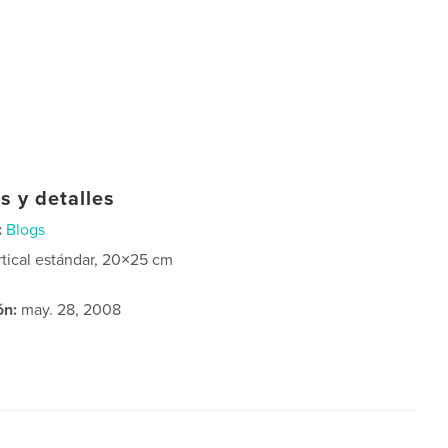
s y detalles
:
Blogs
rtical estándar, 20×25 cm
ón:
may. 28, 2008