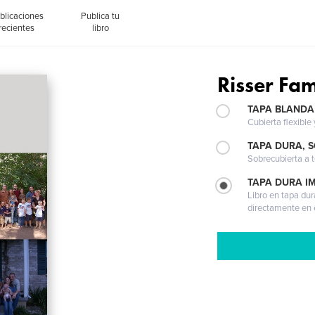
blicaciones
Publica tu
recientes
libro
Risser Fam
TAPA BLANDA
Cubierta flexible
TAPA DURA, 
Sobrecubierta a t
TAPA DURA I
Libro en tapa dur
directamente en e