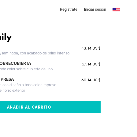
Regístrate
Iniciar sesión
ily
43.14 US $
 y laminada, con acabado de brillo intenso.
SOBRECUBIERTA
57.14 US $
odo color sobre cubierta de lino
MPRESA
60.14 US $
a con diseño a todo color impreso
l forro exterior