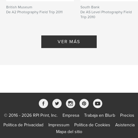
British Museum
South Bank
De A2 Photography Field Trip 2011
De AS Level Photography Field
Trip 2010
VER MÁS
© 2016 - 2026 RPI Print, Inc.
Empresa
Trabaja en Blurb
Precios
Política de Privacidad
Impressum
Política de Cookies
Asistencia
Mapa del sitio