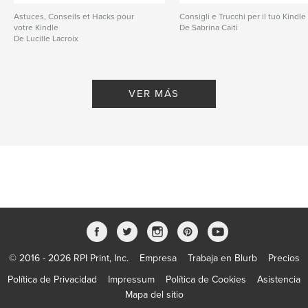
Astuces, Conseils et Hacks pour
Consigli e Trucchi per il tuo Kindle
votre Kindle
De Sabrina Caiti
De Lucille Lacroix
VER MÁS
© 2016 - 2026 RPI Print, Inc.
Empresa
Trabaja en Blurb
Precios
Política de Privacidad
Impressum
Política de Cookies
Asistencia
Mapa del sitio