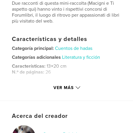
Due racconti di questa mini-raccolta (Macigni e Ti
aspetto qui) hanno vinto i rispettivi concorsi di
Forumlibri, il luogo di ritrovo per appassionati di libri
più visitato del web.
Características y detalles
Categoría principal:
Cuentos de hadas
Categorías adicionales
Literatura y ficción
Características:
13×20 cm
N.º de páginas:
26
ISBN
Tapa blanda: 9798240463273
VER MÁS
Fecha de publicación:
jun. 17, 2026
Idioma
Italian
Palabras clave
Acerca del creador
,
,
flash fiction
storie brevi
racconti brevi