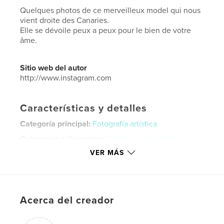
Quelques photos de ce merveilleux model qui nous
vient droite des Canaries.
Elle se dévoile peux a peux pour le bien de votre
âme.
Sitio web del autor
http://www.instagram.com
Características y detalles
Categoría principal:
Fotografía artística
Categorías adicionales
Erotismo y relaciones
VER MÁS
Características:
Carta de EE. UU., 22×28 cm
N.º de páginas:
132
Fecha de publicación:
mar. 04, 2026
Idioma
English
Acerca del creador
Palabras clave
luis.ag_photography