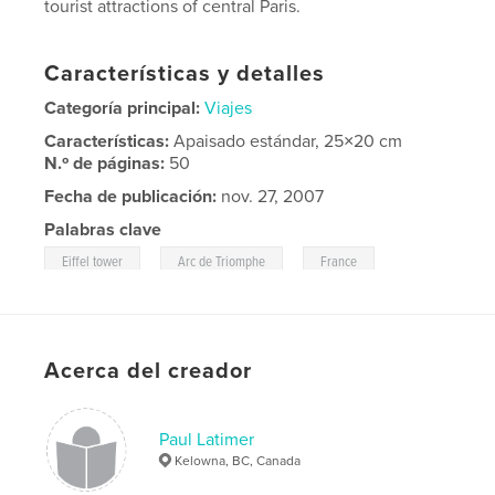
tourist attractions of central Paris.
Características y detalles
Categoría principal:
Viajes
Características:
Apaisado estándar, 25×20 cm
N.º de páginas:
50
Fecha de publicación:
nov. 27, 2007
Palabras clave
,
,
,
Eiffel tower
Arc de Triomphe
France
,
Paris
Travel
Acerca del creador
Paul Latimer
Kelowna, BC, Canada