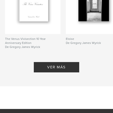
The Venus Vivisection 10 Year
Eloise
Anniversary Edition
De Gregory James Wyrick
De Gregory James Wyrick
VER MÁS