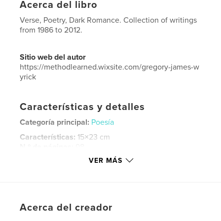
Acerca del libro
Verse, Poetry, Dark Romance. Collection of writings
from 1986 to 2012.
Sitio web del autor
https://methodlearned.wixsite.com/gregory-james-w
yrick
Características y detalles
Categoría principal:
Poesía
Características:
15×23 cm
N.º de páginas:
98
VER MÁS
ISBN
Tapa blanda: 9798881322342
Fecha de publicación:
feb. 11, 2024
Idioma
English
Acerca del creador
Palabras clave