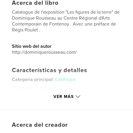
Acerca del libro
Catalogue de l'exposition "Les figures de la terre" de
Dominique Rousseau au Centre Régional d'Arts
Contemporain de Fontenoy . Avec une préface de
Régis Poulet .
Sitio web del autor
http://dominiquerousseau.com/
Características y detalles
Categoría principal:
Catálogos
Categorías adicionales
Bellas artes
VER MÁS
Características:
Vertical estándar, 20×25 cm
N.º de páginas:
30
ISBN
Tapa blanda: 9781715398941
Acerca del creador
Fecha de publicación:
ago. 27, 2020