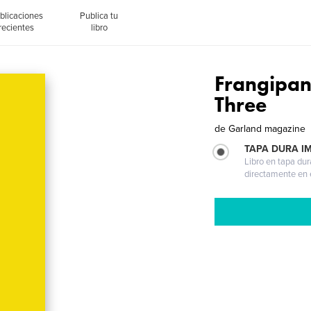
blicaciones
Publica tu
recientes
libro
Frangipa
Three
de
Garland magazine
TAPA DURA I
Libro en tapa dur
directamente en e