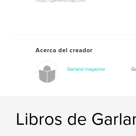
https://garlandmag.com
Acerca del creador
Garland magazine
Ga
Libros de Garl