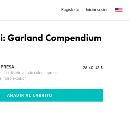
Regístrate
Iniciar sesión
ni: Garland Compendium
MPRESA
28.40 US $
a con diseño a todo color impreso
l forro exterior