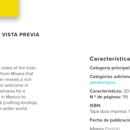
VISTA PREVIA
Característica
 sides of the Indo-
Categoría principal
 from Moana that
Categorías adicion
an reveals a rich
pasatiempos
 or welcome in
smania for a
Características:
20
 in Mexico to
N.º de páginas:
116
(crafting kinship).
ISBN
e wider world.
Tapa dura impresa:
Fecha de publicaci
Idioma
English