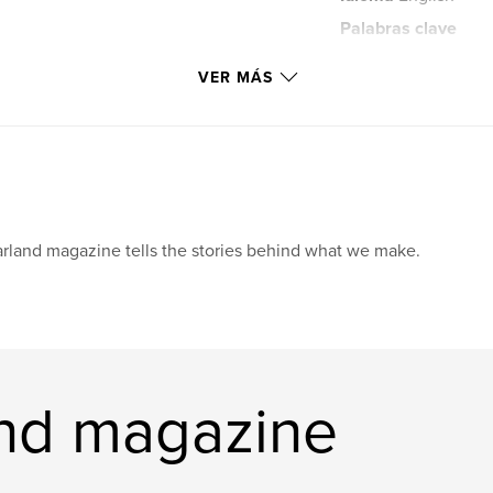
Palabras clave
,
Tasmania
Mexi
VER MÁS
rland magazine tells the stories behind what we make.
and magazine