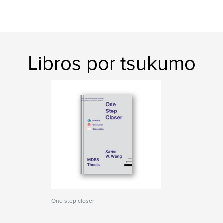
Libros por tsukumo
One step closer