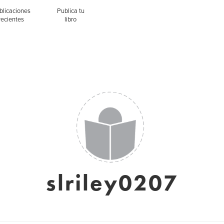
blicaciones
Publica tu
recientes
libro
slriley0207