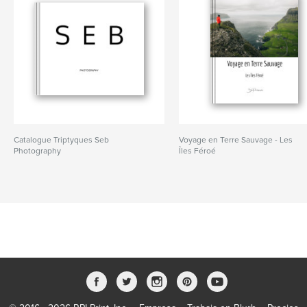
Catalogue Triptyques Seb
Voyage en Terre Sauvage - Les
Photography
Îles Féroé