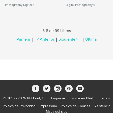
Photography Digital 7
Digital Photography 6
5-8 de 99 Libros
|
|
|
Primera
< Anterior
Siguiente >
Última
© 2016 - 2026 RPI Print, Inc.
Empresa
Trabaja en Blurb
Precios
Política de Privacidad
Impressum
Política de Cookies
Asistencia
Mapa del sitio