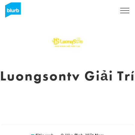
Regístrate
Luongsontv Giải Trí