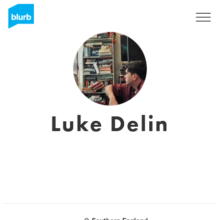
Regístrate
Luke Delin