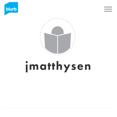
Regístrate
jmatthysen