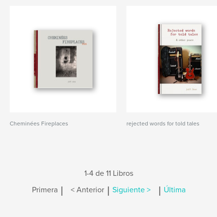
Cheminées Fireplaces
rejected words for told tales
1-4 de 11 Libros
|
|
|
Primera
< Anterior
Siguiente >
Última