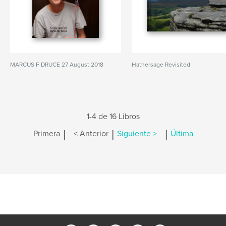
MARCUS F DRUCE 27 August 2018
Hathersage Revisited
1-4 de 16 Libros
|
|
|
Primera
< Anterior
Siguiente >
Última