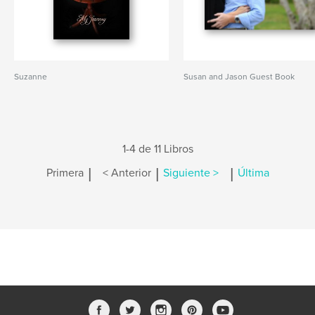
Suzanne
Susan and Jason Guest Book
1-4 de 11 Libros
|
|
|
Primera
< Anterior
Siguiente >
Última