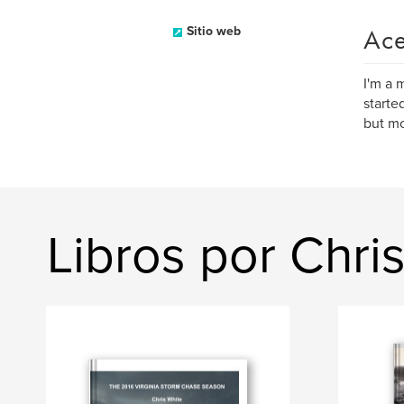
Ace
Sitio web
I'm a 
starte
but mo
Libros por Chri