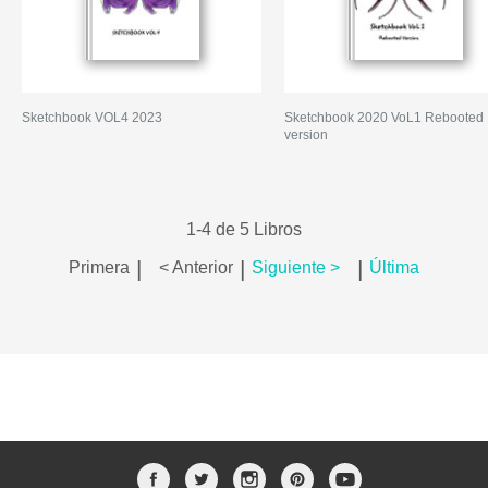
Sketchbook VOL4 2023
Sketchbook 2020 VoL1 Rebooted
version
1-4 de 5 Libros
|
|
|
Primera
< Anterior
Siguiente >
Última