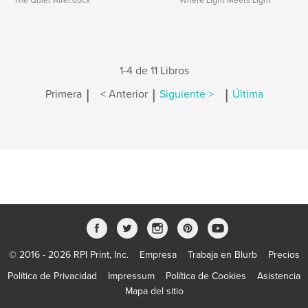
The Quiet After.docx
Where Light Meets Light
1-4 de 11 Libros
|
|
|
Primera
< Anterior
Siguiente >
Última
© 2016 - 2026 RPI Print, Inc.
Empresa
Trabaja en Blurb
Precios
Política de Privacidad
Impressum
Política de Cookies
Asistencia
Mapa del sitio