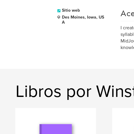
Ace
Sitio web
Des Moines, Iowa, US
A
I crea
syllab
MidJou
knowle
Libros por Wins