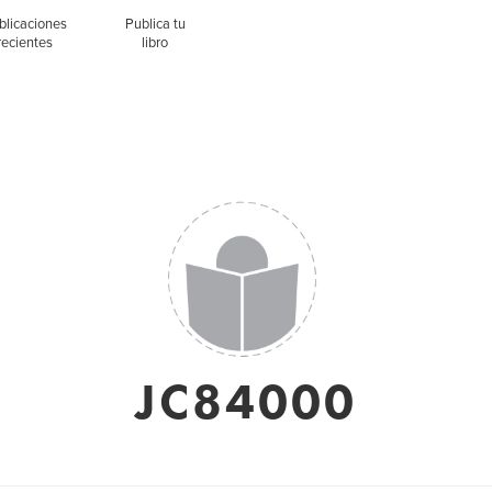
blicaciones
Publica tu
recientes
libro
JC84000