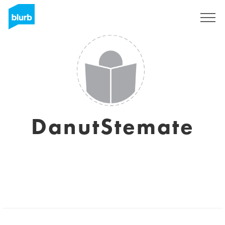
Regístrate
DanutStemate