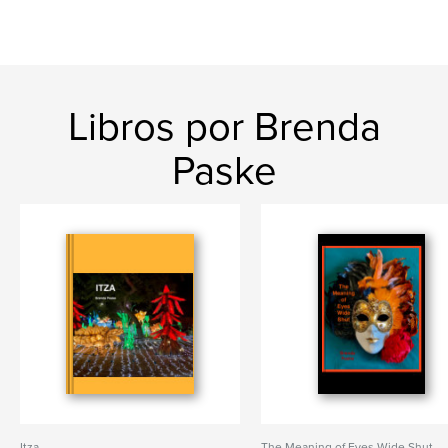
Libros por Brenda
Paske
Itza
The Meaning of Eyes Wide Shut