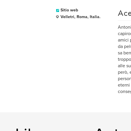
Ace
Sitio web
Velletri, Roma, Italia.
Antoni
capiro
amici 
da pel
sa ben
troppo
alle s
però, 
person
eterni
conseg