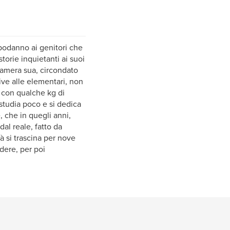
apodanno ai genitori che
torie inquietanti ai suoi
 camera sua, circondato
ive alle elementari, non
 con qualche kg di
 studia poco e si dedica
, che in quegli anni,
dal reale, fatto da
à si trascina per nove
adere, per poi