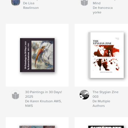
De Lisa
Mind
Rawlinson
De francesca
yorke
30 Paintings in 30 Days!
The Stygian Zine
2025
003
De Karen Knutson AWS,
De Multiple
NWS
Authors