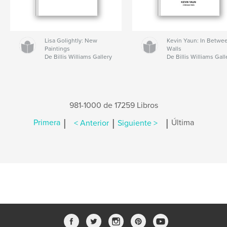
Lisa Golightly: New
Kevin Yaun: In Betwe
Paintings
Walls
De Billis Williams Gallery
De Billis Williams Gall
981-1000 de 17259 Libros
|
|
|
Primera
< Anterior
Siguiente >
Última