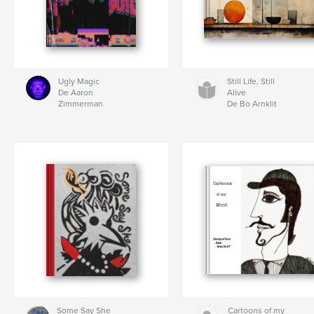
Ugly Magic
Still Life, Still
De Aaron
Alive
Zimmerman
De Bo Arnklit
Some Say She
Cartoons of my