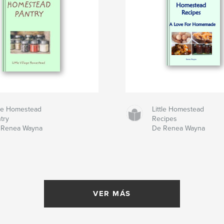
tle Homestead
Little Homestead
try
Recipes
 Renea Wayna
De Renea Wayna
VER MÁS