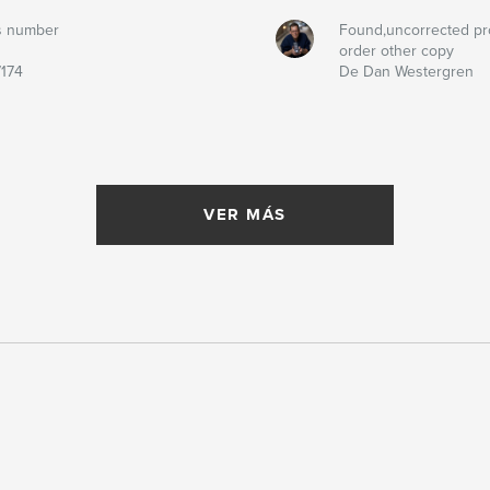
s number
Found,uncorrected pr
order other copy
174
De Dan Westergren
VER MÁS