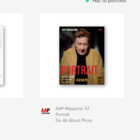
Haz tu portfolio
AAP Magazine 57
Portrait
De All About Photo