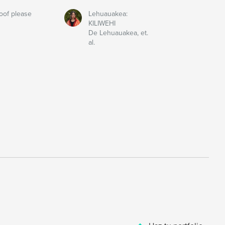
oof please
Lehuauakea:
KILIWEHI
De Lehuauakea, et.
al.