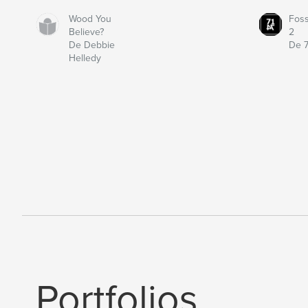
Wood You
Fos
Believe?
2
De Debbie
De 7
Helledy
Portfolios