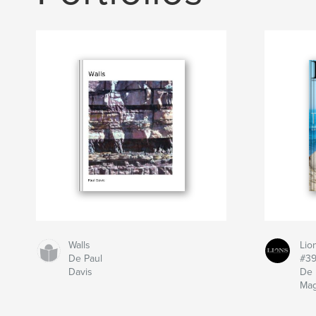
Walls
Lio
De Paul
#3
Davis
De 
Mag