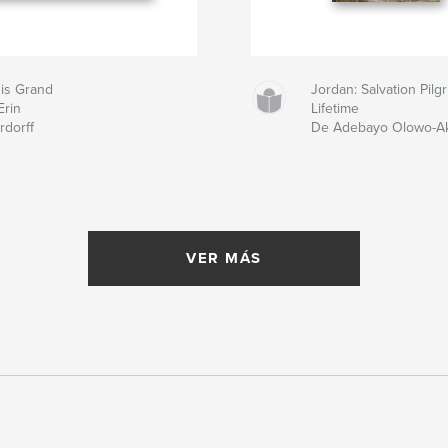
 is Grand
Jordan: Salvation Pil
Erin
Lifetime
rdorff
De Adebayo Olowo-A
VER MÁS