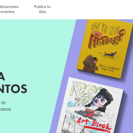
blicaciones
Publica tu
recientes
libro
A
NTOS
 te
estros