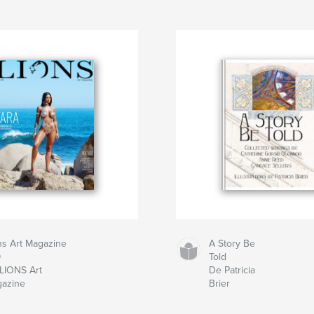
ns Art Magazine
A Story Be
9
Told
LIONS Art
De Patricia
azine
Brier