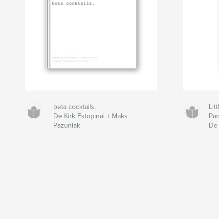
beta cocktails.
Lit
De Kirk Estopinal + Maks
Pan
Pazuniak
De