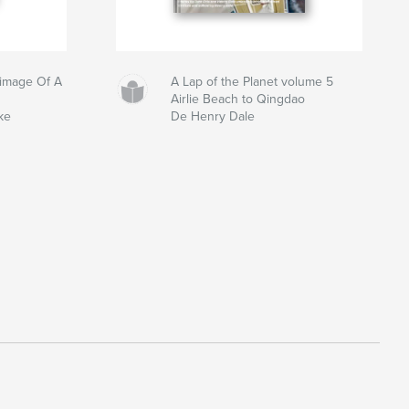
grimage Of A
A Lap of the Planet volume 5
Airlie Beach to Qingdao
ke
De Henry Dale