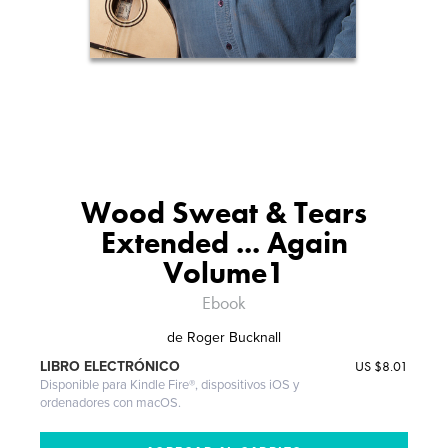
Wood Sweat & Tears
Extended ... Again
Volume1
Ebook
de
Roger Bucknall
US
$8.01
LIBRO ELECTRÓNICO
Disponible para Kindle Fire®, dispositivos iOS y
ordenadores con macOS.