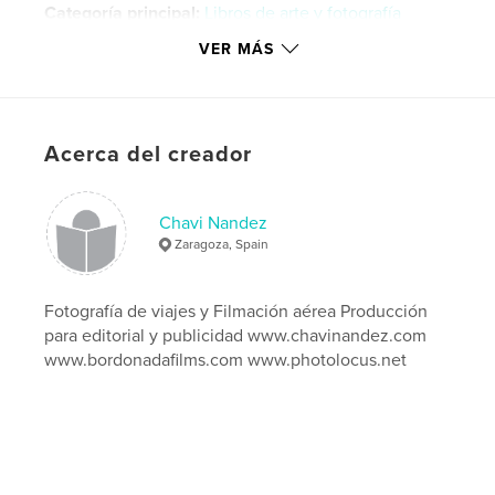
Categoría principal:
Libros de arte y fotografía
Versión
ebook de composición fija, 130 págs.
VER MÁS
Fecha de publicación:
abr. 02, 2013
Última modificación
mar. 11, 2026
Idioma
Spanish
Acerca del creador
Palabras clave
,
,
,
claves fotografía
fotografía digital
fotografía
Chavi Nandez
Zaragoza, Spain
viajes
,
composición
,
nikon
,
canon
,
sony
,
Fotografía de viajes y Filmación aérea Producción
para editorial y publicidad www.chavinandez.com
reflex
www.bordonadafilms.com www.photolocus.net