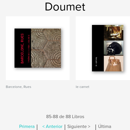
Doumet
Barcelone, Rues
le carnet
85-88 de 88 Libros
|
|
|
Primera
< Anterior
Siguiente >
Última