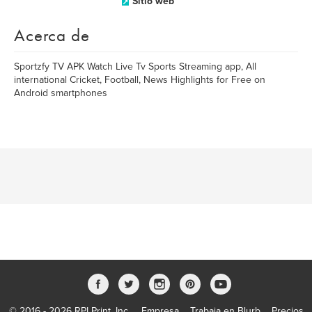
Sitio web
Acerca de
Sportzfy TV APK Watch Live Tv Sports Streaming app, All
international Cricket, Football, News Highlights for Free on
Android smartphones
© 2016 - 2026 RPI Print, Inc.
Empresa
Trabaja en Blurb
Precios