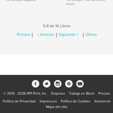
The Whisper Magazine
The Whisper That Cannot Be
Heard
5-8 de 14 Libros
|
|
|
Primera
< Anterior
Siguiente >
Última
© 2016 - 2026 RPI Print, Inc.
Empresa
Trabaja en Blurb
Precios
Política de Privacidad
Impressum
Política de Cookies
Asistencia
Mapa del sitio