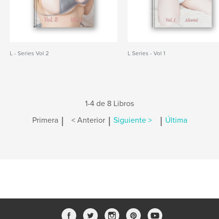
L - Series Vol 2
L Series - Vol 1
1-4 de 8 Libros
|
|
|
Primera
< Anterior
Siguiente >
Última