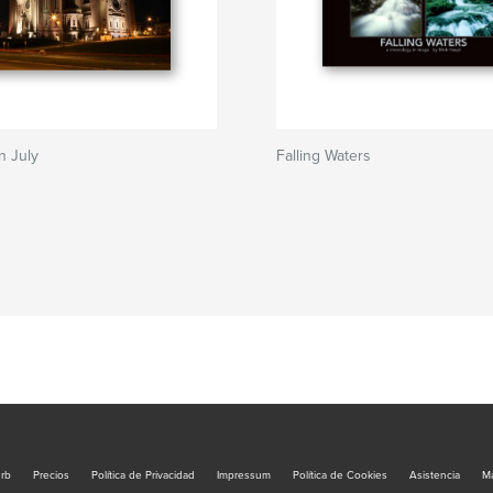
n July
Falling Waters
urb
Precios
Política de Privacidad
Impressum
Política de Cookies
Asistencia
Ma