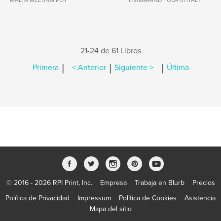
MALTA MELTING POT
instaGRAND TOUR of ITALY
21-24 de 61 Libros
|
|
|
Primera
< Anterior
Siguiente >
Última
© 2016 - 2026 RPI Print, Inc.
Empresa
Trabaja en Blurb
Precios
Política de Privacidad
Impressum
Política de Cookies
Asistencia
Mapa del sitio