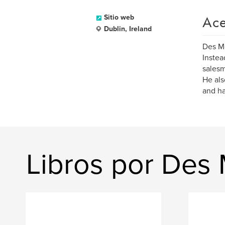
Ace
Sitio web
Dublin, Ireland
Des Mc
Instead
salesm
He als
and ha
Libros por Des 